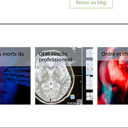
Retour au blog
s morts du
QI et succès
Ordre et c
professionnel