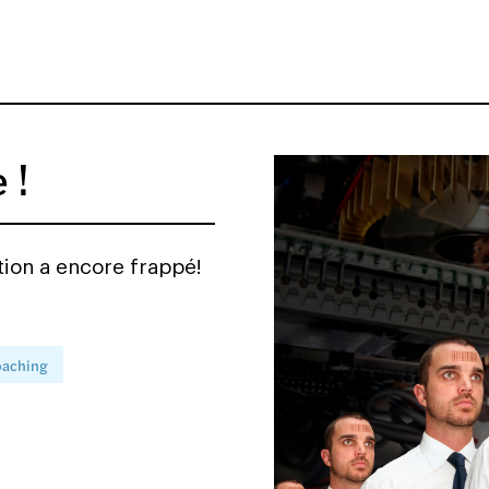
 !
tion a encore frappé!
oaching