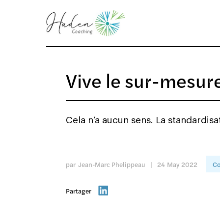
Vive le sur-mesure
Cela n’a aucun sens. La standardisa
par
Jean-Marc Phelippeau
|
24
May
2022
C
Partager