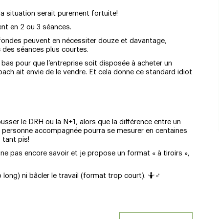
 situation serait purement fortuite!
ent en 2 ou 3 séances.
ofondes peuvent en nécessiter douze et davantage,
c des séances plus courtes.
t bas pour que l’entreprise soit disposée à acheter un
ach ait envie de le vendre. Et cela donne ce standard idiot
tousser le DRH ou la N+1, alors que la différence entre un
a personne accompagnée pourra se mesurer en centaines
 tant pis!
 ne pas encore savoir et je propose un format « à tiroirs »,
 long) ni bâcler le travail (format trop court). 🤷♂️