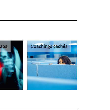
haos
Coachings cachés