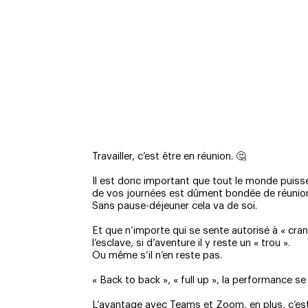
Travailler, c’est être en réunion. 🤔
Il est donc important que tout le monde puis
de vos journées est dûment bondée de réunio
Sans pause-déjeuner cela va de soi.
Et que n’importe qui se sente autorisé à « cr
l’esclave, si d’aventure il y reste un « trou ».
Ou même s’il n’en reste pas.
« Back to back », « full up », la performance se
L’avantage avec Teams et Zoom, en plus, c’est