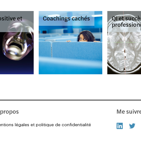
sitive et
Coachings cachés
QI et succè
profession
 propos
Me suivr
ntions légales et politique de confidentialité