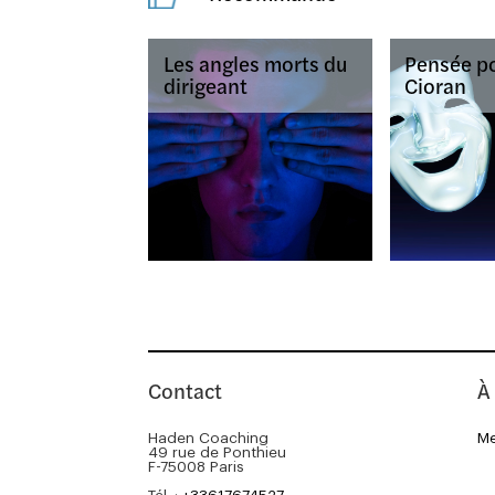
Les angles morts du
Pensée po
dirigeant
Cioran
Contact
À
Haden Coaching
Me
49 rue de Ponthieu
F-75008 Paris