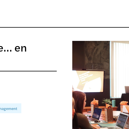
re… en
nagement