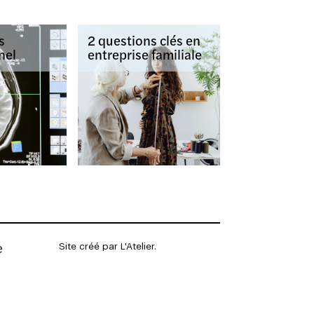
s
2 questions clés en
nel
entreprise familiale
e
Site créé par L'Atelier.