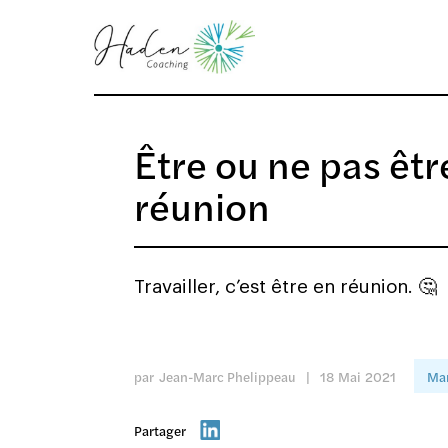
Être ou ne pas êt
réunion
Travailler, c’est être en réunion. 🤔
par
Jean-Marc Phelippeau
|
18
Mai
2021
Ma
Partager