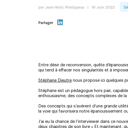
par
Jean-Marc Phelippeau
|
16
Juin
2022
Dé
Partager
Entre désir de reconversion, quête d’épanouiss
qui tend à effacer nos singularités et à impos
Stéphane Dieutre
nous propose ici quelques pi
Stéphane est un pédagogue hors pair, capable 
enthousiasme, des concepts complexes de la 
Des concepts qui s’avèrent d’une grande utilité l
la voie qui favorisera notre épanouissement ou
J’ai eu la chance de l’interviewer dans ce nou
deux chapitres de son livre « Et maintenant, qu