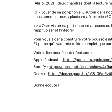
(Alisio, 2021), deux chapitres dont la lecture
👉 « Jouer de sa polyphonie », autour de la no
nous sommes tous « plusieurs » à l’intérieur! 
👉 « Oser visiter sa part obscure », l’excès ou
l’apprivoiser et l’intégrer.
Pour vous aider à construire votre boussole int
Et parce qu'il vaut mieux être complet que parf
Voici le lien pour écouter l'épisode :
Apple Podcasts :
https://podcasts.apple.co
Spotify :
https://open.spotify.com/show/4x9
Deezer :
https://deezer.page.link/q3SJGiVdRvt
Bonne écoute !