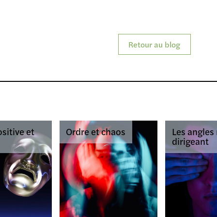
Retour au blog
sitive et
Ordre et chaos
Les angles
dirigeant