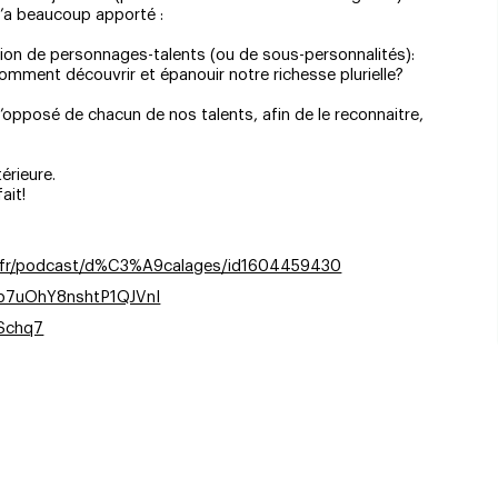
 m’a beaucoup apporté :
tion de personnages-talents (ou de sous-personnalités):
Comment découvrir et épanouir notre richesse plurielle?
 l’opposé de chacun de nos talents, afin de le reconnaitre,
érieure.
ait!
m/fr/podcast/d%C3%A9calages/id1604459430
ap7uOhY8nshtP1QJVnI
iSchq7