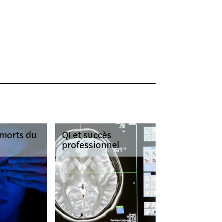
 morts du
QI et succès
professionnel