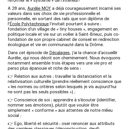
réformer le « système » de l’intérieur?
A 28 ans,
Aurélie MOY
a déjà courageusement incarné ses
valeurs dans ses choix de vie professionnelle et
personnelle, en sortant des rails que son diplôme de
l'
École Polytechnique
l’invitait pourtant à suivre :
fondation d’un village de « tiny houses », engagement en
politique locale et vie sur un voilier à Saint-Brieuc, puis co-
fondation de son propre cabinet de conseil en redirection
écologique et vie en communauté dans la Drôme.
Dans cet épisode de
Décalages
, j’ai la chance d’accueillir
Aurélie, qui nous décrit son cheminement. Nous évoquons
notamment ensemble trois étapes vers une vie pro et
perso plus épanouie et riche de sens :
👉 Relation aux autres : travailler la distanciation et la
relativisation culturelle (prendre réellement conscience que
« les normes ou critères selon lesquels je vis aujourd’hui
ne sont pas les seuls possibles ») ;
👉 Conscience de soi : apprendre à s’écouter (identifier,
nommer ses émotions), plutôt que vouloir être
simplement « conforme » aux attentes de notre milieu
social ;
👉 Ego, liberté et sécurité : oser renoncer aux attributs
des carrières classiques (déconstruction, deuil).